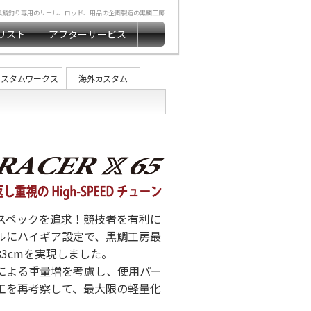
黒鯛釣り専用のリール、ロッド、用品の企画製造の黒鯛工房
リスト
アフターサービス
カスタムワークス
海外カスタム
スペックを追求！競技者を有利に
ルにハイギア設定で、黒鯛工房最
3cmを実現しました。
による重量増を考慮し、使用パー
工を再考察して、最大限の軽量化