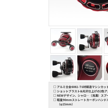
□ アルミ合金6061-T6材鍛造マシンカッ
□ ショットブラスト&光沢仕上げの2色
□ NEWデザイン、シャロ―（浅溝）スプ
□ 軽量90mmストレートカーボンハンド
（φ25mm）