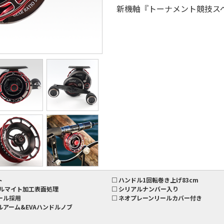
新機軸『トーナメント競技ス
ト
□ ハンドル1回転巻き上げ83cm
アルマイト加工表面処理
□ シリアルナンバー入り
ール採用
□ ネオプレーンリールカバー付き
ルアーム&EVAハンドルノブ