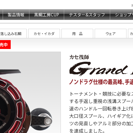
製品情報
黒鯛工房CUP
テスター&スタッフ
ショップ
落し込み石鯛
カセ・イカダ
用 品
ウェア
売中
トーナメント・競技に必要な
する手返し重視の浅溝スプー
速のハンドル一回転巻き上げ8
大口径スプール、ハイギア化
ツの見直しやアルミ部分の加
を達成しました。