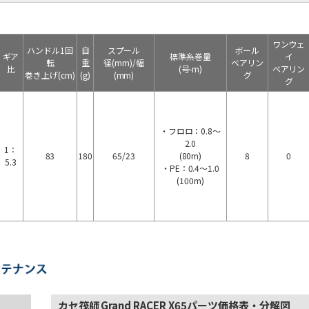
ワンウェ
ハンドル1回
自
スプール
ボール
ギア
標準糸巻量
イ
転
重
径(mm)/幅
ベアリン
比
(号-m)
ベアリン
巻き上げ(cm)
(g)
(mm)
グ
グ
・フロロ：0.8～
2.0
1：
83
180
65/23
(80m)
8
0
5.3
・PE：0.4～1.0
(100m)
カセ筏師 Grand RACER X65パーツ価格表・分解図