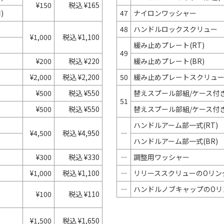
¥150
税込 ¥165
)
47
ナイロンワッシャー
48
ハンドルロックスクリュー
¥1,000
税込 ¥1,100
緩み止めプレート(RT)
49
¥200
税込 ¥220
緩み止めプレート(BR)
¥2,000
税込 ¥2,200
50
緩み止めプレートスクリュ
¥500
税込 ¥550
替えスプール部組/ケース付き(
51
¥500
税込 ¥550
替えスプール部組/ケース付き(
ハンドルアーム部一式(RT)
¥4,500
税込 ¥4,950
―
ハンドルアーム部一式(BR)
¥300
税込 ¥330
―
調整用ワッシャー
¥1,000
税込 ¥1,100
―
リリーススクリューのOリン
―
ハンドルノブキャップのOリ
¥100
税込 ¥110
¥1,500
税込 ¥1,650