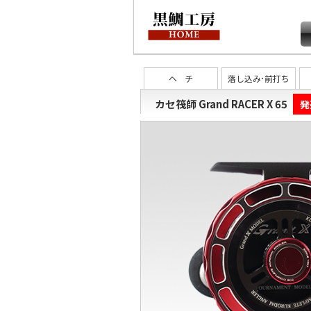
ヘ チ
落し込み･前打ち
カセ筏師 Grand RACER X 65
発