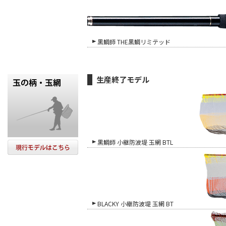
黒鯛師 THE黒鯛リミテッド
生産終了モデル
黒鯛師 小継防波堤 玉網 BTL
BLACKY 小継防波堤 玉網 BT