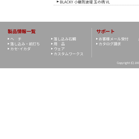
BLACKY 小継防波堤 玉の柄 VL
製品情報一覧
サポート
ヘ チ
落し込み石鯛
お客様メール受付
落し込み・前打ち
用 品
カタログ請求
カセ･イカダ
ウェア
カスタムワークス
Copyright (C) 200