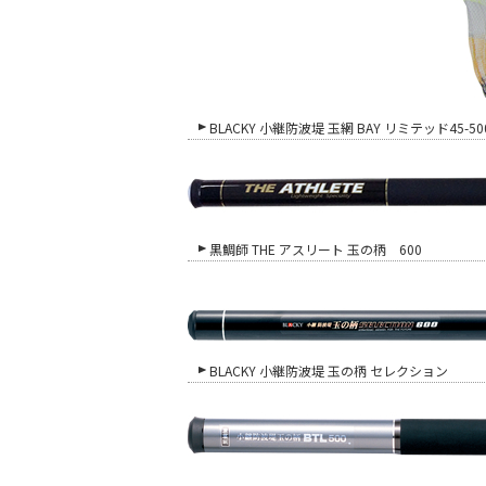
BLACKY 小継防波堤 玉網 BAY リミテッド45-500
黒鯛師 THE アスリート 玉の柄 600
BLACKY 小継防波堤 玉の柄 セレクション