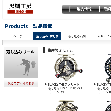
Products 製品情報
ヘ チ
落し込み･前打ち
落し込み石鯛
カセ・イ
生産終了モデル
BLACKY THEアスリート
BLACKY
落し込み HISPEED 85-GB
落し込み HI
（ドラグ付）
（ドラグ