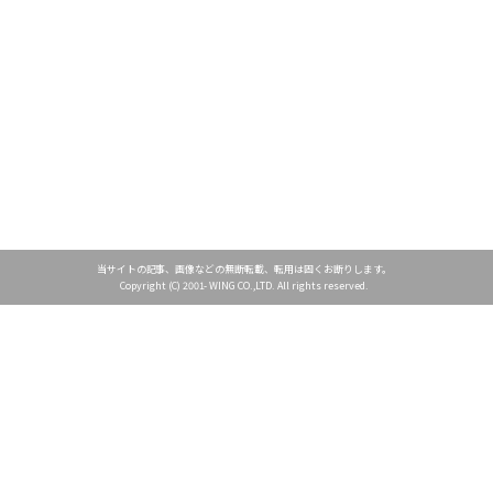
当サイトの記事、画像などの無断転載、転用は固くお断りします。
Copyright (C) 2001- WING CO.,LTD. All rights reserved.