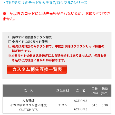
・THEチヌリミテッドV 大チヌZ/ロクマルZシリーズ
※上記以外のロッドには穂先元径が合わないため、お取り付けでき
ません。
□ 折れずに高感度なチタン穂先
□ 全ガイドにSiCガイド使用
□ 穂先は先端部のみチタン材で、中間部以降はグラスソリッド採用の
継ぎ穂先です。
※オモリや針の巻き込み過ぎによる穂先折れはありませんが、何度も巻
き込むと先端部に曲がり癖が付きます。
全長
先径
品 名
穂先素材
品 番
(cm)
(mm)
(
カセ筏師
ACTION 3
イカダ竿カスタム替え穂先
チタン
54.5
0.30
2
ACTION 5
CUSTOM-VTS