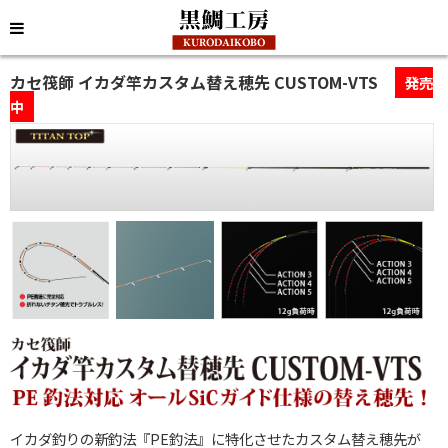
カセ筏師 イカダ竿カスタム替え穂先 CUSTOM-VTS
発売
中
イカダ釣りの新釣法『PE釣法』に特化させたカスタム替え穂先が