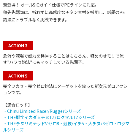
新登場！ オールSiCガイド仕様でPEラインに対応。
穂先先端部は、折れずに高感度なチタン素材を採用し、話題のPE
釣法にトラブルなく挑戦できます。
ACTION 3
急流や深場で威力を発揮することはもちろん、軽めのオモリで流
す"ハワセ釣法"にもマッチしている先調子。
ACTION 5
完全フカセ・完全ゼロ釣法にターゲットを絞った新次元ゼロアクシ
ョンです。
【適合ロッド】
・Chinu Limited Racer/Ruggerシリーズ
・THE戦竿イカダ大チヌTZ/ロクマルTZシリーズ
・THEチヌリミテッドV ゼロ8・競技/イチ5・大チヌ/3ゼロ・ロクマ
ルシリーズ