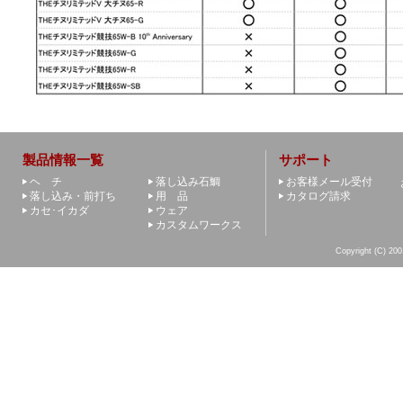
製品情報一覧
サポート
ヘ チ
落し込み石鯛
お客様メール受付
落し込み・前打ち
用 品
カタログ請求
カセ･イカダ
ウェア
カスタムワークス
Copyright (C) 200