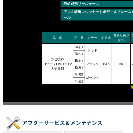
EVA成形リールケース
アルミ鍛造マシンカットボディ＆フレーム
ール
巻取り長さ
品 名
品 番
カラー
ギア比
(cm)
R(右)
レッド
R(左)
カセ筏師
B(右)
THEチヌLIMITED V
ブラック
1:3.8
55
B(左)
大チヌ65
G(右)
ゴールド
G(左)