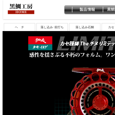
ヘ チ
落し込み･前打ち
落し込み石鯛
カセ