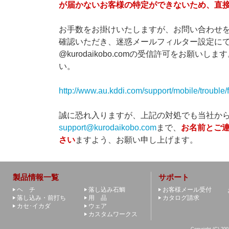
が届かないお客様の特定ができないため、直
お手数をお掛けいたしますが、お問い合わせ
確認いただき、迷惑メールフィルター設定に
@kurodaikobo.comの受信許可をお願
い。
http://www.au.kddi.com/support/mobile/trouble/for
誠に恐れ入りますが、上記の対処でも当社か
support@kurodaikobo.com
まで、
お名前とご
さい
ますよう、お願い申し上げます。
製品情報一覧
サポート
ヘ チ
落し込み石鯛
お客様メール受付
落し込み・前打ち
用 品
カタログ請求
カセ･イカダ
ウェア
カスタムワークス