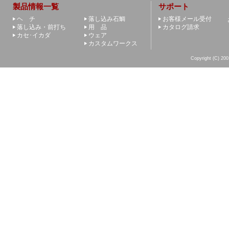
製品情報一覧
サポート
ヘ チ
落し込み石鯛
お客様メール受付
落し込み・前打ち
用 品
カタログ請求
カセ･イカダ
ウェア
カスタムワークス
Copyright (C) 200