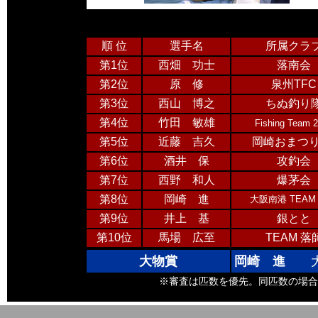
順 位
選手名
所属クラ
第1位
西畑 功士
落南会
第2位
原 修
泉州TFC
第3位
西山 博之
ちぬ釣り
第4位
竹田 敏雄
Fishing Team 
第5位
近藤 吉久
岡崎おまつり
第6位
酒井 保
攻釣会
第7位
西野 和人
爆茅会
第8位
岡崎 進
大阪南港 TEAM 
第9位
井上 基
銀とと
第10位
馬場 広至
TEAM 落
大物賞
岡崎 進
大阪南
※審査は匹数を優先。同匹数の場合