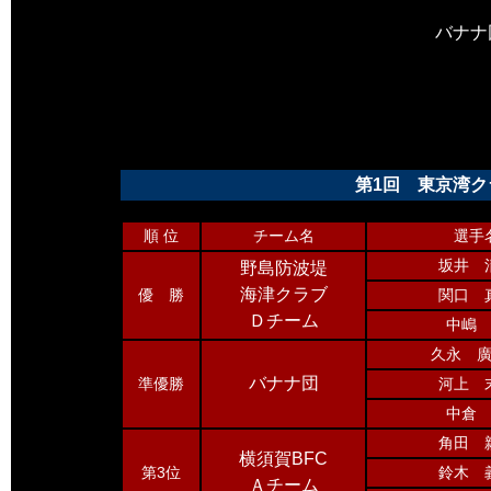
バナナ
第1回 東京湾ク
順 位
チーム名
選手
坂井 
野島防波堤
海津クラブ
優 勝
関口 
Ｄチーム
中嶋
久永 
バナナ団
準優勝
河上 
中倉
角田 
横須賀BFC
第3位
鈴木 
Ａチーム