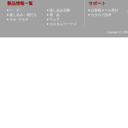
製品情報一覧
サポート
ヘ チ
落し込み石鯛
お客様メール受付
落し込み・前打ち
用 品
カタログ請求
カセ･イカダ
ウェア
カスタムワークス
Copyright (C) 200