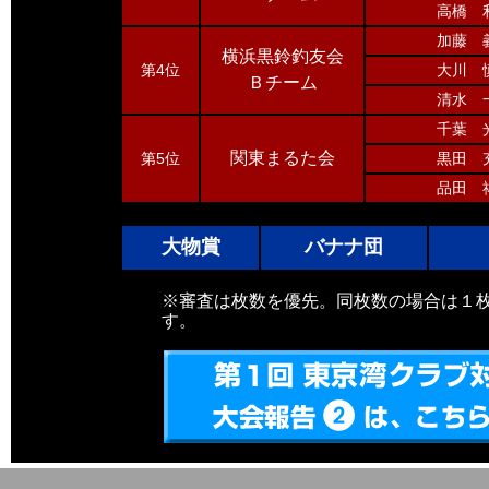
高橋 
加藤 
横浜黒鈴釣友会
第4位
大川 
Ｂチーム
清水 
千葉 
関東まるた会
第5位
黒田 
品田 
大物賞
バナナ団
※審査は枚数を優先。同枚数の場合は１
す。