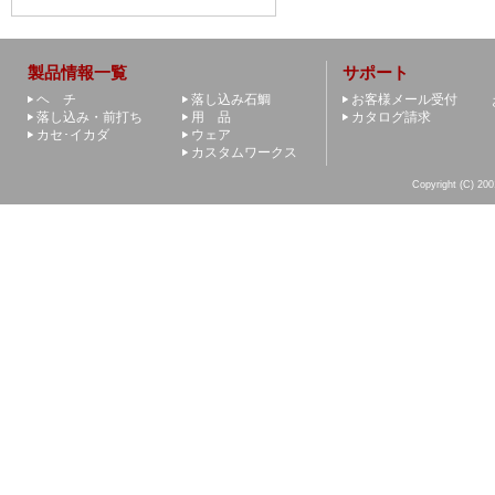
製品情報一覧
サポート
ヘ チ
落し込み石鯛
お客様メール受付
落し込み・前打ち
用 品
カタログ請求
カセ･イカダ
ウェア
カスタムワークス
Copyright (C) 200