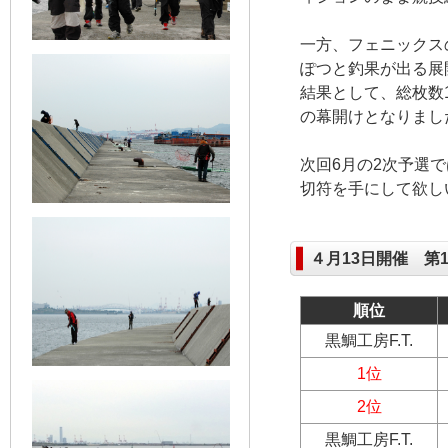
一方、フェニックス
ぽつと釣果が出る展
結果として、総枚数
の幕開けとなりまし
次回6月の2次予選
切符を手にして欲し
４月13日開催 第
順位
黒鯛工房F.T.
1位
2位
黒鯛工房F.T.