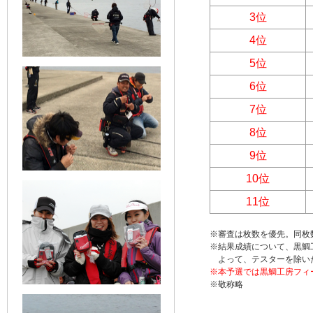
3位
4位
5位
6位
7位
8位
9位
10位
11位
※審査は枚数を優先。同枚
※結果成績について、黒鯛
よって、テスターを除い
※本予選では黒鯛工房フィ
※敬称略